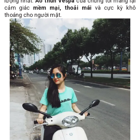
lượng nhất.
Áo thun Vespa
của chúng tôi mang lại
cảm giác
mềm mại, thoải mái
và cực kỳ khô
thoáng cho người mặt.