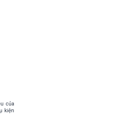
êu của
ụ kiện