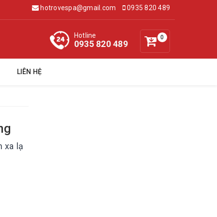
hotrovespa@gmail.com
0935 820 489
Hotline
0
0935 820 489
LIÊN HỆ
ng
 xa lạ