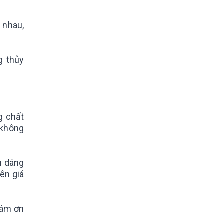
 nhau,
g thủy
g chất
 không
u dáng
ên giá
cám ơn