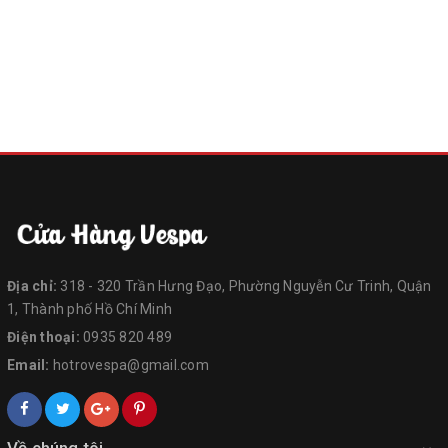
Địa chỉ:
318 - 320 Trần Hưng Đạo, Phường Nguyễn Cư Trinh, Quận
1, Thành phố Hồ Chí Minh
Điện thoại:
0935 820 489
Email:
hotrovespa@gmail.com