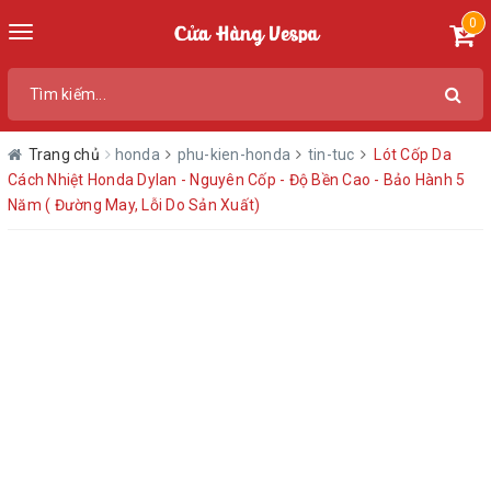
0
Toggle
navigation
Trang chủ
honda
phu-kien-honda
tin-tuc
Lót Cốp Da
Cách Nhiệt Honda Dylan - Nguyên Cốp - Độ Bền Cao - Bảo Hành 5
Năm ( Đường May, Lỗi Do Sản Xuất)